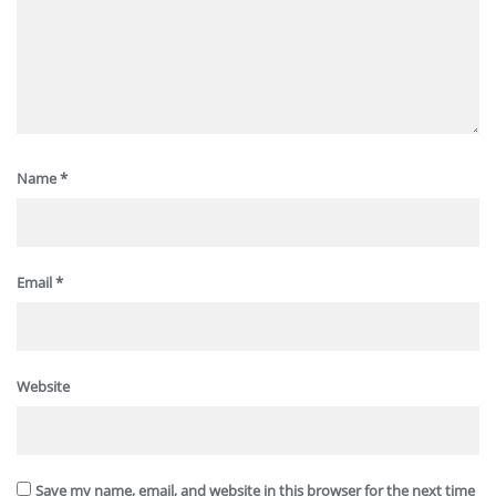
Name
*
Email
*
Website
Save my name, email, and website in this browser for the next time