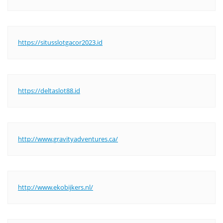
https://situsslotgacor2023.id
https://deltaslot88.id
http://www.gravityadventures.ca/
http://www.ekobijkers.nl/