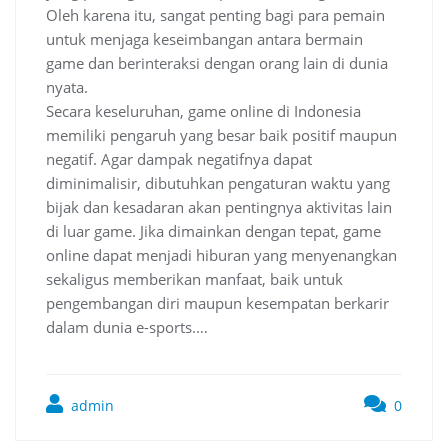
Oleh karena itu, sangat penting bagi para pemain
untuk menjaga keseimbangan antara bermain
game dan berinteraksi dengan orang lain di dunia
nyata.
Secara keseluruhan, game online di Indonesia
memiliki pengaruh yang besar baik positif maupun
negatif. Agar dampak negatifnya dapat
diminimalisir, dibutuhkan pengaturan waktu yang
bijak dan kesadaran akan pentingnya aktivitas lain
di luar game. Jika dimainkan dengan tepat, game
online dapat menjadi hiburan yang menyenangkan
sekaligus memberikan manfaat, baik untuk
pengembangan diri maupun kesempatan berkarir
dalam dunia e-sports.…
admin
0