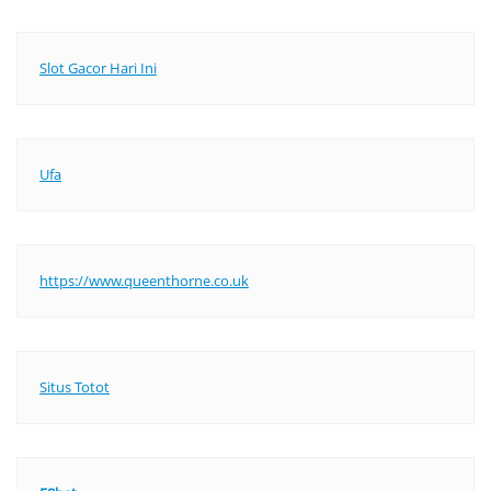
Slot Gacor Hari Ini
Ufa
https://www.queenthorne.co.uk
Situs Totot